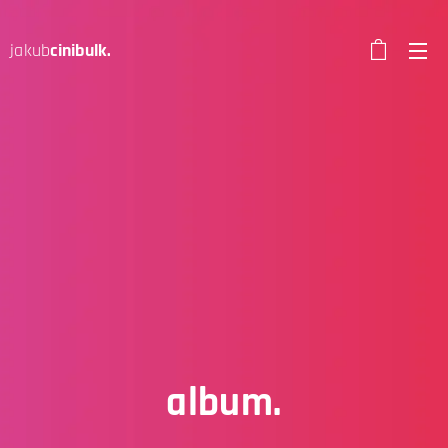
jakub
cinibulk.
album.