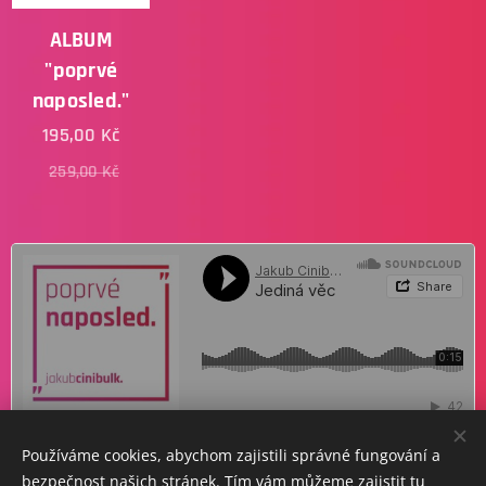
ALBUM
"poprvé
naposled."
195,00
Kč
259,00
Kč
Používáme cookies, abychom zajistili správné fungování a
bezpečnost našich stránek. Tím vám můžeme zajistit tu