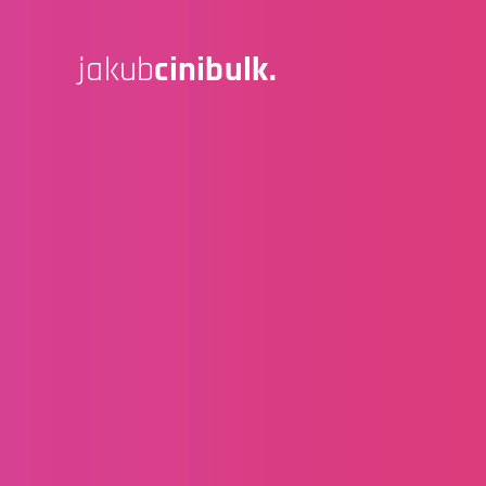
jakub
cinibulk.