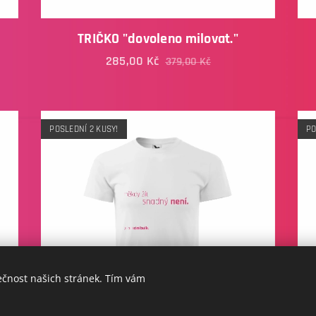
TRIČKO "dovoleno milovat."
285,00
Kč
379,00
Kč
POSLEDNÍ 2 KUSY!
PO
ečnost našich stránek. Tím vám