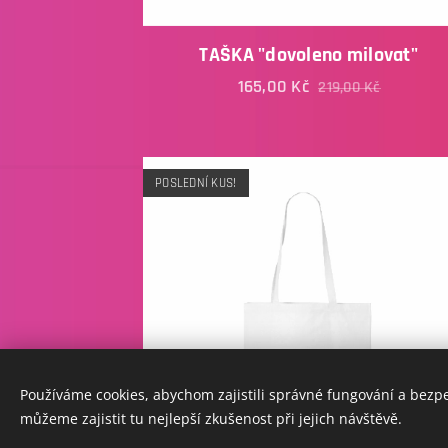
TAŠKA "dovoleno milovat"
165,00
Kč
219,00
Kč
POSLEDNÍ KUS!
Používáme cookies, abychom zajistili správné fungování a bezp
můžeme zajistit tu nejlepší zkušenost při jejich návštěvě.