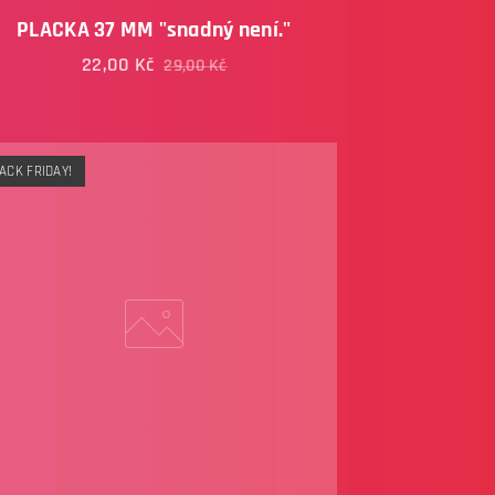
PLACKA 37 MM "snadný není."
22,00
Kč
29,00
Kč
ACK FRIDAY!