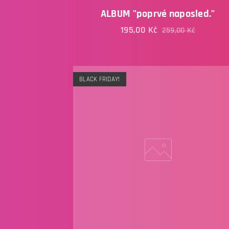
ALBUM "poprvé naposled."
195,00
Kč
259,00
Kč
BLACK FRIDAY!