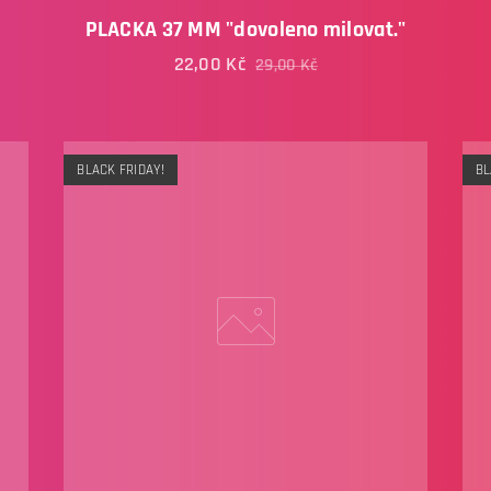
PLACKA 37 MM "dovoleno milovat."
22,00
Kč
29,00
Kč
BLACK FRIDAY!
BL