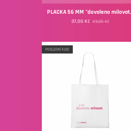
PLACKA 56 MM "dovoleno milovat.
37,00
Kč
49,00
Kč
POSLEDNÍ KUS!