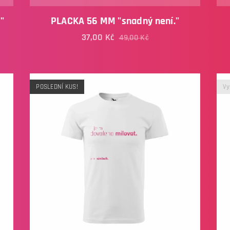
"
PLACKA 56 MM "snadný není."
37,00
Kč
49,00
Kč
POSLEDNÍ KUS!
Vy