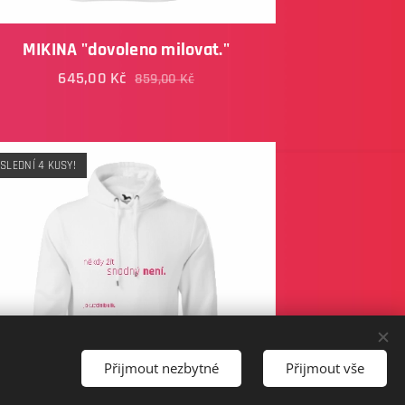
MIKINA "dovoleno milovat."
645,00
Kč
859,00
Kč
SLEDNÍ 4 KUSY!
Přijmout nezbytné
Přijmout vše