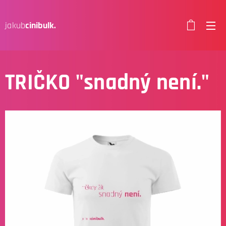
jakub
cinibulk.
TRIČKO "snadný není."