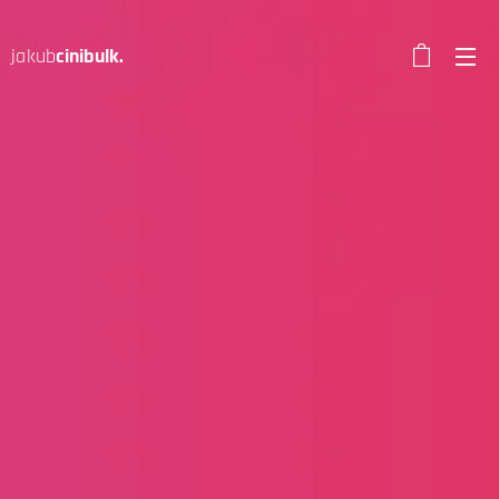
jakub
cinibulk.