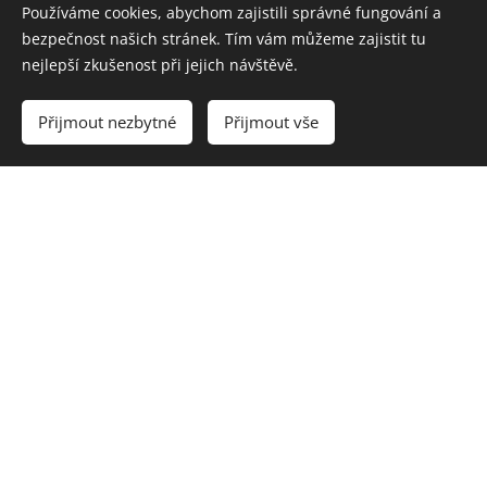
Singl
Snadný není
(2023)
Používáme cookies, abychom zajistili správné fungování a
bezpečnost našich stránek. Tím vám můžeme zajistit tu
Album
Poprvé naposled
(2023)
nejlepší zkušenost při jejich návštěvě.
Singl
Netušíš
(2023)
Přijmout nezbytné
Přijmout vše
MERITO
Singl
Doufám
(2024)
Album
První deska
(2024)
YOUTUBE