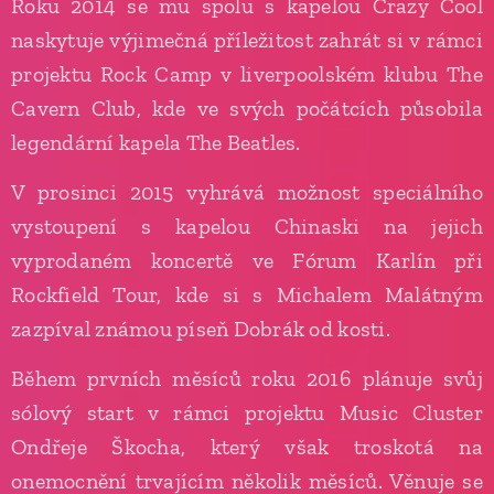
Roku 2014 se mu spolu s kapelou Crazy Cool
naskytuje výjimečná příležitost zahrát si v rámci
projektu Rock Camp v liverpoolském klubu The
Cavern Club, kde ve svých počátcích působila
legendární kapela The Beatles.
V prosinci 2015 vyhrává možnost speciálního
vystoupení s kapelou Chinaski na jejich
vyprodaném koncertě ve Fórum Karlín při
Rockfield Tour, kde si s Michalem Malátným
zazpíval známou píseň Dobrák od kosti.
Během prvních měsíců roku 2016 plánuje svůj
sólový start v rámci projektu Music Cluster
Ondřeje Škocha, který však troskotá na
onemocnění trvajícím několik měsíců. Věnuje se