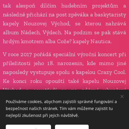
tak alespoň dílčím hudebním projektům a
následně přichází na post zpěváka a baskytaristy
kapely Nouzovej Východ, se kterou nahrává
album Nádech, Výdech. Na podzim se pak stává
hrdým kmotrem alba Cože? kapely Nautica.
V roce 2017 pořádá speciální výroční koncert při
příležitosti jeho 18. narozenin, kde mimo jiné
naposledy vystupuje spolu s kapelou Crazy Cool.
Ke konci roku opouští také kapelu Nouzovej
Východ a soustředí se na zdárné ukončení
střední školy spolu s maturitní zkouškou.
Používáme cookies, abychom zajistili správné fungování a
bezpečnost našich stránek. Tím vám můžeme zajistit tu
Od září 2018 začíná opět koncertovat, tentokrát
nejlepší zkušenost při jejich návštěvě.
samostatně, dále organizuje různé kulturně-