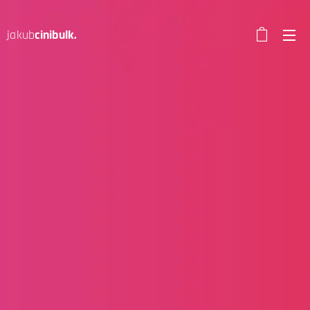
jakub
cinibulk.