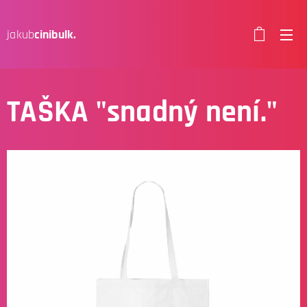
jakub
cinibulk.
TAŠKA "snadný není."