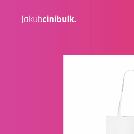
jakub
cinibulk.