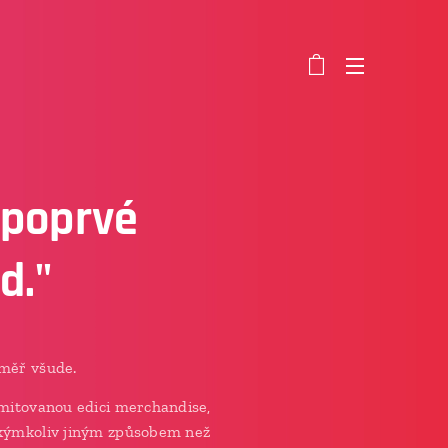
"poprvé
d."
éměř všude.
limitovanou edici merchandise,
akýmkoliv jiným způsobem než