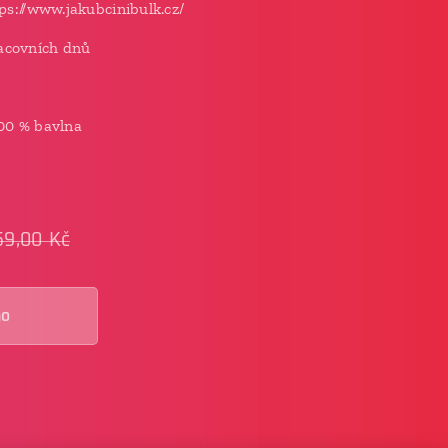
tps://www.jakubcinibulk.cz/
acovních dnů
100 % bavlna
59,00
Kč
no