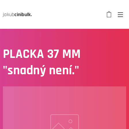
jakub
cinibulk.
PLACKA 37 MM
"snadný není."