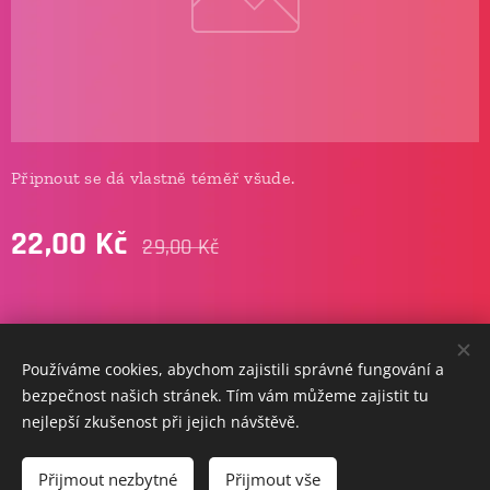
Připnout se dá vlastně téměř všude.
22,00
Kč
29,00
Kč
info@jakubcinibulk.cz
Používáme cookies, abychom zajistili správné fungování a
copyright © 2026 / jakub
cinibulk.
Cookies
bezpečnost našich stránek. Tím vám můžeme zajistit tu
nejlepší zkušenost při jejich návštěvě.
Do košíku
Přijmout nezbytné
Přijmout vše