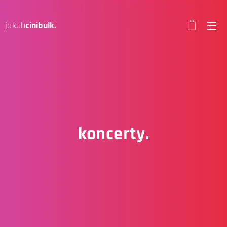
jakub
cinibulk.
koncerty.