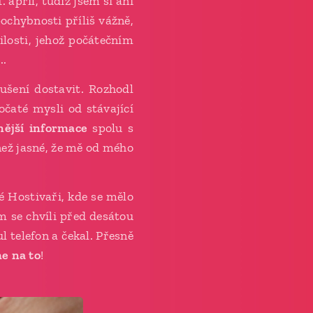
apríl, tudíž jsem si ani
ochybnosti příliš vážně,
ilosti, jehož počátečním
..
ušení dostavit. Rozhodl
čaté mysli od stávající
nější informace
spolu s
než jasné, že mě od mého
é Hostivaři, kde se mělo
 se chvíli před desátou
l telefon a čekal. Přesně
e na to
!