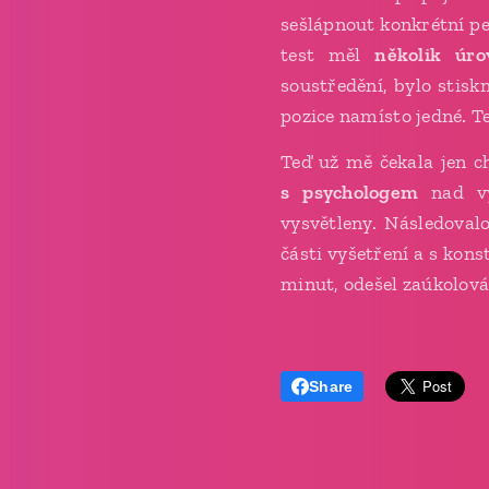
sešlápnout konkrétní pe
test měl
několik úro
soustředění, bylo stisk
pozice namísto jedné. Te
Teď už mě čekala jen ch
s
psychologem
nad vý
vysvětleny. Následova
části vyšetření a s kon
minut, odešel zaúkolová
Share