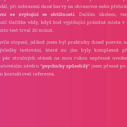
dál, při zobrazení dané barvy na obrazovce nebo přehrá
vní se zvyšující se obtížností
. Dalším úkolem, te
nutí tlačítka vždy, když bod vyplňující prázdná místa v 
nto test trval 20 minut.
víle strpení, jelikož jsem byl prakticky ihned pozván 
sledky testování, které mi jím byly komplexně p
lo pár stručných otázek na mou rukou nepřesně uveden
statováním závěru "
psychicky způsobilý
" jsem přesně po 
n kontaktovat referenta.