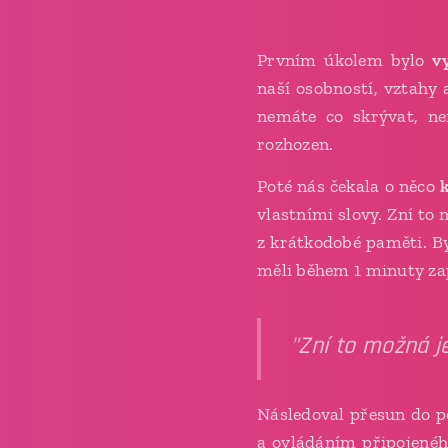
Prvním úkolem bylo
v
naší osobností, vztahy 
nemáte co skrývat, n
rozhozen.
Poté nás čekala o něco
vlastními slovy. Zní to 
z krátkodobé paměti. 
měli během 1 minuty zap
"Zní to možná j
Následoval přesun do po
a ovládáním připojeného