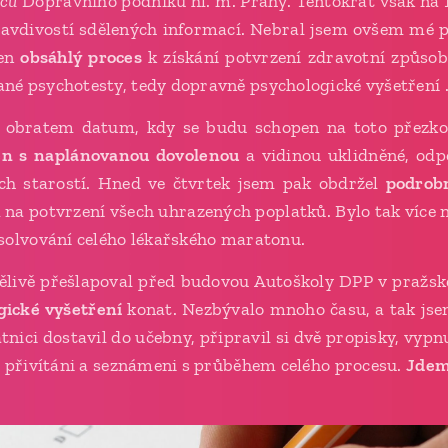
nců
Dopravního podniku hl. m. Prahy. Tentokrát však na 1. 
pravdivostí sdělených informací. Nebral jsem ovšem mé p
ven
obsáhlý proces
k získání potvrzení zdravotní způsob
é psychotesty, tedy dopravně psychologické vyšetření .
t obratem datum, kdy se budu schopen na toto přezko
en s naplánovanou dovolenou
a vidinou uklidněné, odpo
ích starostí. Hned ve čtvrtek jsem pak obdržel
podrob
a potvrzení všech uhrazených poplatků. Bylo tak více 
solvování celého lékařského maratonu.
pělivě přešlapoval před budovou Autoškoly DPP v pražsk
gické vyšetření
konat. Nezbývalo mnoho času, a tak jsem
nici dostavil do učebny, připravil si dvě propisky, vypnu
i přivítáni a seznámeni s průběhem celého procesu.
Jdem