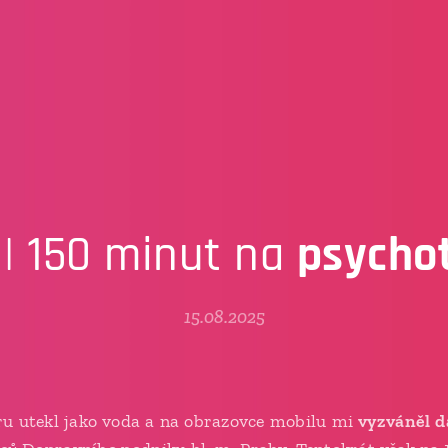
 | 150 minut na
psychot
15.08.2025
u utekl jako voda a na obrazovce mobilu mi
vyzváněl da