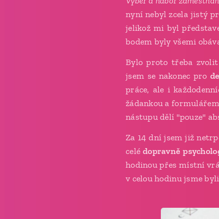
Výběr a nábor zaměstna
nyní nebyl zcela jistý 
jelikož mi byl předsta
bodem byly všemi obávan
Bylo proto třeba zvoli
jsem se nakonec pro
d
práce, ale i každodenn
žádankou a formulářem n
nástupu dělí "pouze" ab
Za 14 dní jsem již netr
celé
dopravně psycholo
hodinou přes místní vrát
v celou hodinu jsme byl