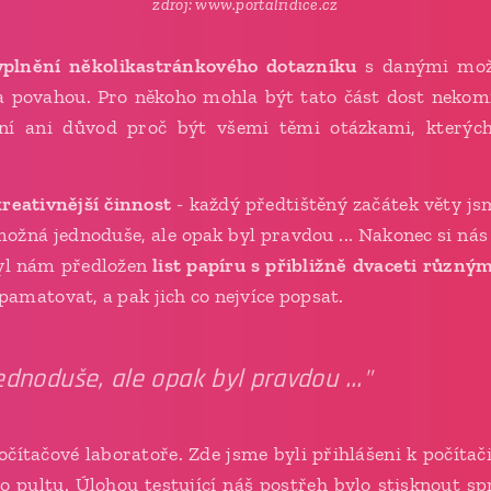
zdroj: www.portalridice.cz
yplnění několikastránkového dotazníku
s danými možn
a povahou. Pro někoho mohla být tato část dost nekomfo
ení ani důvod proč být všemi těmi otázkami, kterýc
kreativnější činnost
- každý předtištěný začátek věty js
možná jednoduše, ale opak byl pravdou ... Nakonec si nás
Byl nám předložen
list papíru s přibližně dvaceti různý
amatovat, a pak jich co nejvíce popsat.
ednoduše, ale opak byl pravdou ..."
čítačové laboratoře. Zde jsme byli přihlášeni k počíta
 pultu. Úlohou testující náš postřeh bylo stisknout sp