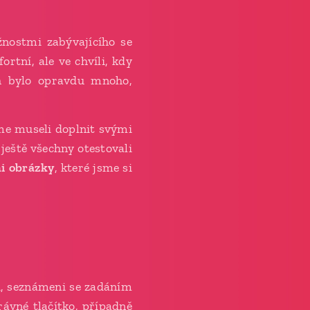
ostmi zabývajícího se
rtní, ale ve chvíli, kdy
h bylo opravdu mnoho,
me museli doplnit svými
 ještě všechny otestovali
mi obrázky
, které jsme si
či, seznámeni se zadáním
rávné tlačítko, případně