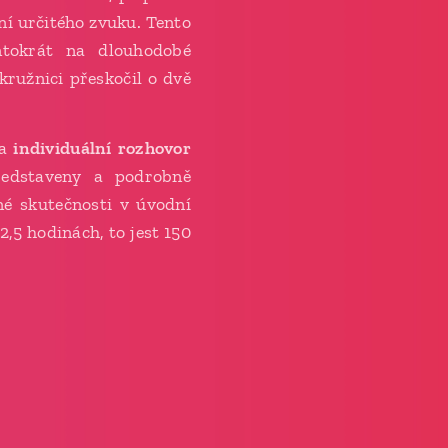
ní určitého zvuku. Tento
ntokrát na dlouhodobé
kružnici přeskočil o dvě
na
individuální rozhovor
ředstaveny a podrobně
é skutečnosti v úvodní
2,5 hodinách, to jest 150