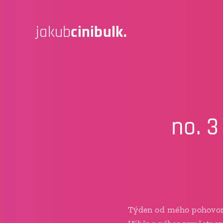
jakub
cinibulk.
no. 3
Týden od mého pohovor