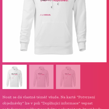
Nosit se dá vlastně téměř všude. Na kartě "Potvrzení
objednávky" lze v poli "Doplňující informace" vepsat