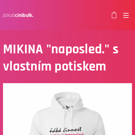
jakub
cinibulk.
MIKINA "naposled." s
vlastním potiskem