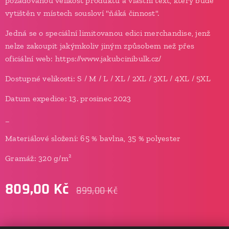
požadovanou velikost produktu a vlastní text, který bude
vytištěn v místech sousloví "ňáká činnost".
Jedná se o speciální limitovanou edici merchandise, jenž
nelze zakoupit jakýmkoliv jiným způsobem než přes
oficiální web: https://www.jakubcinibulk.cz/
Dostupné velikosti: S / M / L / XL / 2XL / 3XL / 4XL / 5XL
Datum expedice: 13. prosinec 2023
_
Materiálové složení: 65 % bavlna, 35 % polyester
Gramáž: 320 g/m²
809,00
Kč
899,00
Kč