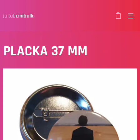
jakub
cinibulk.
PLACKA 37 MM