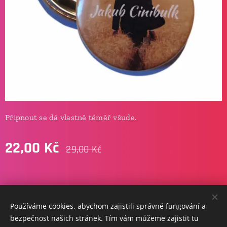
Připnout se dá vlastně téměř všude.
22,00
Kč
29,00
Kč
info@jakubcinibulk.cz
Používáme cookies, abychom zajistili správné fungování a
copyright © 2026 / jakub
cinibulk.
Cookies
bezpečnost našich stránek. Tím vám můžeme zajistit tu