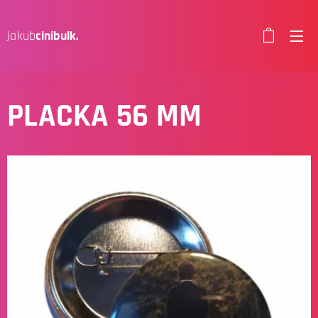
jakub
cinibulk.
PLACKA 56 MM