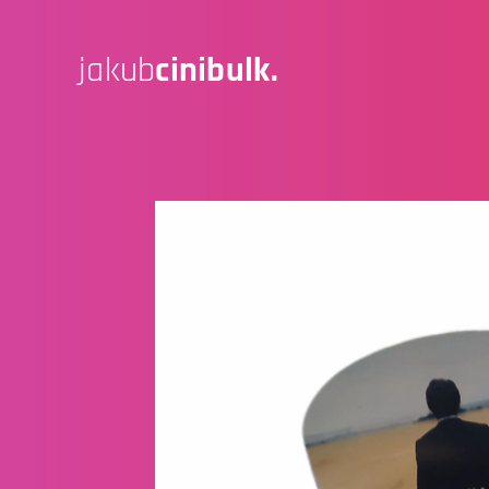
jakub
cinibulk.