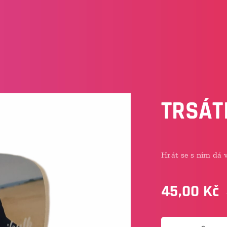
TRSÁT
Hrát se s ním dá 
45,00
Kč