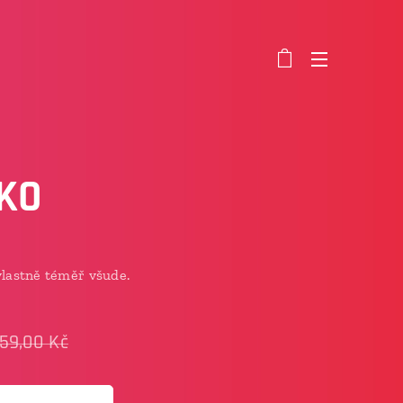
KO
vlastně téměř všude.
59,00
Kč